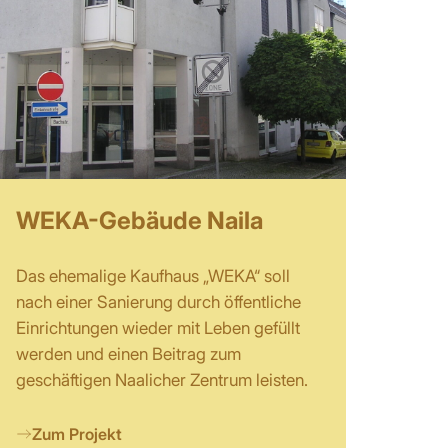
WEKA-Gebäude Naila
Das ehemalige Kaufhaus „WEKA“ soll
nach einer Sanierung durch öffentliche
Einrichtungen wieder mit Leben gefüllt
werden und einen Beitrag zum
geschäftigen Naalicher Zentrum leisten.
Zum Projekt