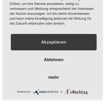
Dritten, um ihre Dienste anzubieten, stetig zu
führen und somit zu
verbessern und Werbung entsprechend der Interessen
einer Belebung der
der Nutzer anzuzeigen. Ich bin damit einverstanden
Innenstadt.
und kann meine Einwilligung jederzeit mit Wirkung für
die Zukunft widerrufen oder ändern.
Mit dem ehemaligen
Pelz-Spörl-Areal
werden mehrere
Akzeptieren
zusammenhängende
Grundstücke
betrachtet, die zu
Ablehnen
modernen und
zentral gelegenen
Wohnflächen
mehr
entwickelt werden
können.
Powered by
&